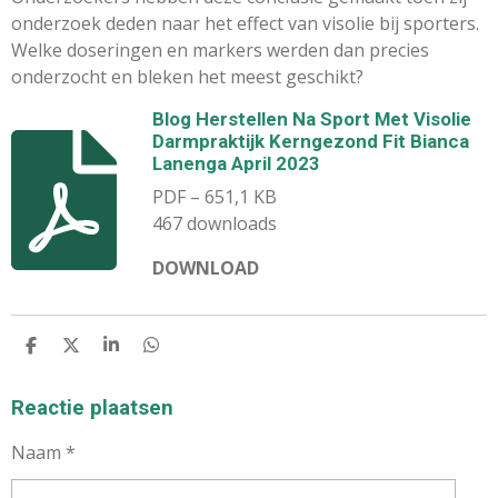
onderzoek deden naar het effect van visolie bij sporters.
Welke doseringen en markers werden dan precies
onderzocht en bleken het meest geschikt?
Blog Herstellen Na Sport Met Visolie
Darmpraktijk Kerngezond Fit Bianca
Lanenga April 2023
PDF – 651,1 KB
467 downloads
DOWNLOAD
D
D
S
D
E
E
H
E
L
E
A
L
E
L
R
E
Reactie plaatsen
N
E
N
Naam *