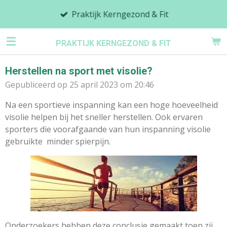
Ga
Praktijk Kerngezond & Fit
direct
naar
PRAKTIJK KERNGEZOND & FIT
de
hoofdinhoud
Herstellen na sport met visolie?
Gepubliceerd op 25 april 2023 om 20:46
Na een sportieve inspanning kan een hoge hoeveelheid
visolie helpen bij het sneller herstellen. Ook ervaren
sporters die voorafgaande van hun inspanning visolie
gebruikte minder spierpijn.
Onderzoekers hebben deze conclusie gemaakt toen zij