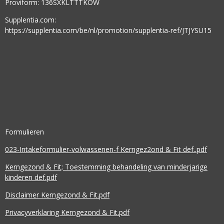
Proviform: 136SXKLTTTKOW
Supplentia.com:
https://supplentia.com/be/nl/promotion/supplentia-ref/JTJYSU15
Formulieren
023-Intakeformulier-volwassenen-f Kerngez2ond & Fit def..pdf
Kerngezond & Fit; Toestemming behandeling van minderjarige
kinderen def.pdf
Disclaimer Kerngezond & Fit.pdf
Privacyverklaring Kerngezond & Fit.pdf