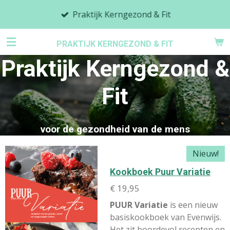
Ga
Praktijk Kerngezond & Fit
direct
naar
PRAKTIJK KERNGEZOND & FIT
de
Praktijk Kerngezond &
hoofdinhoud
Fit
voor de gezondheid van de mens
Nieuw!
Kookboek Puur Variatie
€ 19,95
PUUR Variatie
is een nieuw
basiskookboek van Evenwijs.
Het zit boordevol recepten en