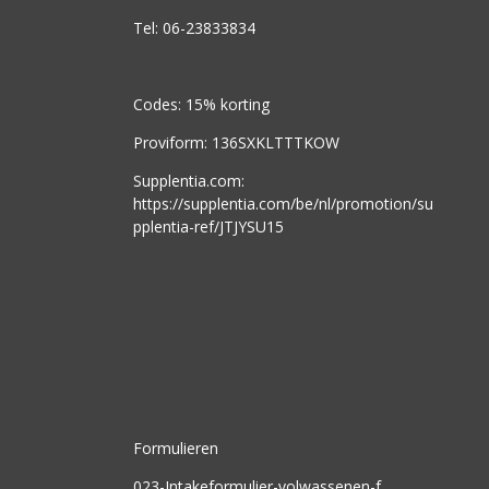
Tel: 06-23833834
Codes: 15% korting
Proviform: 136SXKLTTTKOW
Supplentia.com:
https://supplentia.com/be/nl/promotion/su
pplentia-ref/JTJYSU15
Formulieren
023-Intakeformulier-volwassenen-f