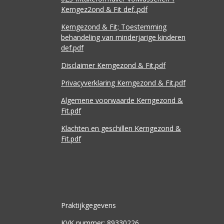
Kerngez2ond & Fit def..pdf
Kerngezond & Fit; Toestemming
behandeling van minderjarige kinderen
def.pdf
Disclaimer Kerngezond & Fit.pdf
Privacyverklaring Kerngezond & Fit.pdf
Algemene voorwaarde Kerngezond &
Fit.pdf
Klachten en geschillen Kerngezond &
Fit.pdf
Praktijkgegevens
KVK nummer: 89330226