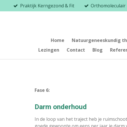
Praktijk Kerngezond & Fit
Orthomoleculair
Ga
direct
naar
de
hoofdinhoud
Home
Natuurgeneeskundig th
Lezingen
Contact
Blog
Refere
Fase 6:
Darm onderhoud
In de loop van het traject heb je ruimschoot
goede gewoonte om eens per jaar je darm 