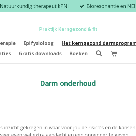
 Natuurkundig therapeut kPNI
Bioresonantie en NEI 
Praktijk Kerngezond & fit
erapie
Epifysioloog
Het kerngezond darmprogr
nties
Gratis downloads
Boeken
Darm onderhoud
s inzicht gekregen in waar voor jou de risico’s en de kansen
weer even wat extra aandacht en een oppepper te geven