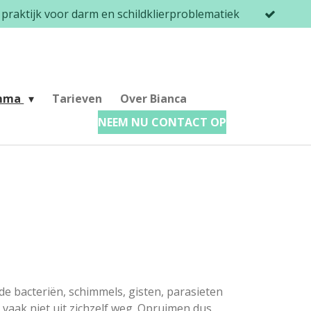
praktijk voor darm en schildklierproblematiek
amma
Tarieven
Over Bianca
NEEM NU CONTACT OP
de bacteriën, schimmels, gisten, parasieten
 vaak niet uit zichzelf weg. Opruimen dus