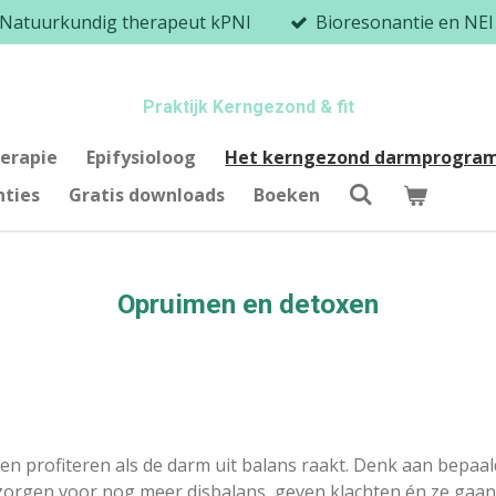
 Natuurkundig therapeut kPNI
Bioresonantie en NEI 
Praktijk Kerngezond & fit
erapie
Epifysioloog
Het kerngezond darmprogr
nties
Gratis downloads
Boeken
Opruimen en detoxen
en profiteren als de darm uit balans raakt. Denk aan bepaal
e zorgen voor nog meer disbalans, geven klachten én ze gaan