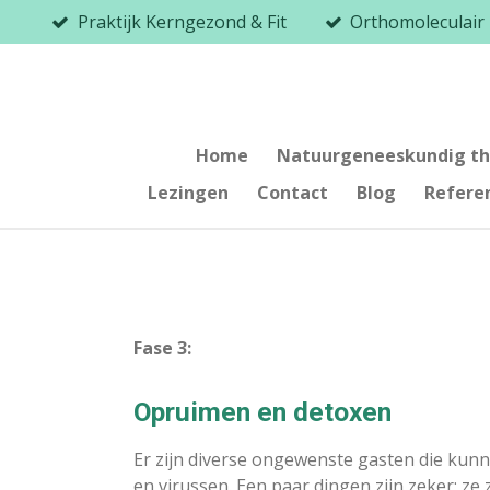
Praktijk Kerngezond & Fit
Orthomoleculair
Ga
direct
naar
de
hoofdinhoud
Home
Natuurgeneeskundig th
Lezingen
Contact
Blog
Refere
Fase 3:
Opruimen en detoxen
Er zijn diverse ongewenste gasten die kunn
en virussen. Een paar dingen zijn zeker; z