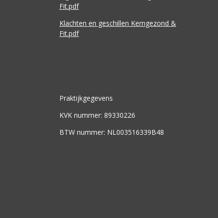
Fit.pdf
Klachten en geschillen Kerngezond &
Fit.pdf
Praktijkgegevens
KVK nummer: 89330226
BTW nummer: NL003516339B48